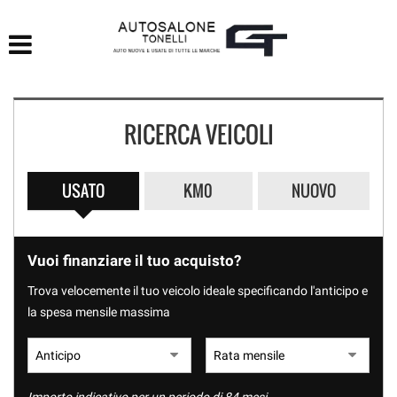
HOME
LISTA VEICOLI
RICERCA VEICOLI
ACQUISTIAMO USATO
ASSISTENZA
USATO
KM0
NUOVO
CONTATTI
Vuoi finanziare il tuo acquisto?
Trova velocemente il tuo veicolo ideale specificando l'anticipo e
la spesa mensile massima