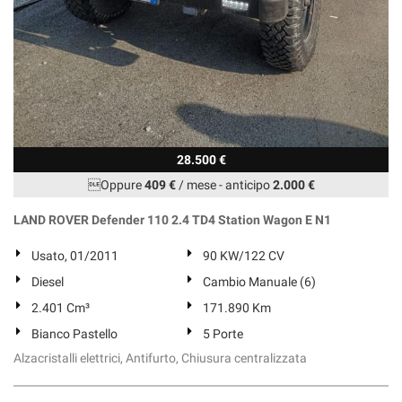
28.500 €
Oppure
409 €
/ mese
-
anticipo
2.000 €
LAND ROVER Defender 110 2.4 TD4 Station Wagon E N1
Usato, 01/2011
90 KW/122 CV
Diesel
Cambio Manuale (6)
2.401 Cm³
171.890 Km
Bianco Pastello
5 Porte
Alzacristalli elettrici, Antifurto, Chiusura centralizzata