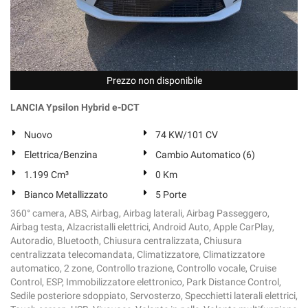
Prezzo non disponibile
LANCIA Ypsilon Hybrid e-DCT
Nuovo
74 KW/101 CV
Elettrica/Benzina
Cambio Automatico (6)
1.199 Cm³
0 Km
Bianco Metallizzato
5 Porte
360° camera, ABS, Airbag, Airbag laterali, Airbag Passeggero,
Airbag testa, Alzacristalli elettrici, Android Auto, Apple CarPlay,
Autoradio, Bluetooth, Chiusura centralizzata, Chiusura
centralizzata telecomandata, Climatizzatore, Climatizzatore
automatico, 2 zone, Controllo trazione, Controllo vocale, Cruise
Control, ESP, Immobilizzatore elettronico, Park Distance Control,
Sedile posteriore sdoppiato, Servosterzo, Specchietti laterali elettrici,