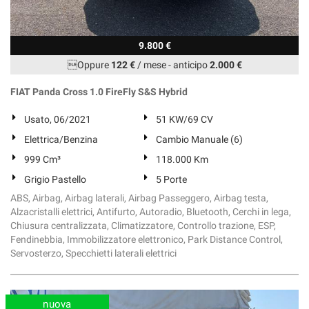
9.800 €
Oppure
122 €
/ mese
-
anticipo
2.000 €
FIAT Panda Cross 1.0 FireFly S&S Hybrid
Usato, 06/2021
51 KW/69 CV
Elettrica/Benzina
Cambio Manuale (6)
999 Cm³
118.000 Km
Grigio Pastello
5 Porte
ABS, Airbag, Airbag laterali, Airbag Passeggero, Airbag testa,
Alzacristalli elettrici, Antifurto, Autoradio, Bluetooth, Cerchi in lega,
Chiusura centralizzata, Climatizzatore, Controllo trazione, ESP,
Fendinebbia, Immobilizzatore elettronico, Park Distance Control,
Servosterzo, Specchietti laterali elettrici
nuova