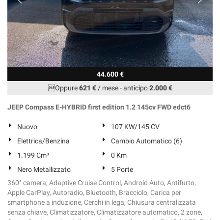
44.600 €
Oppure
621 €
/ mese
-
anticipo
2.000 €
JEEP Compass E-HYBRID first edition 1.2 145cv FWD edct6
Nuovo
107 KW/145 CV
Elettrica/Benzina
Cambio Automatico (6)
1.199 Cm³
0 Km
Nero Metallizzato
5 Porte
360° camera, Adaptive Cruise Control, Android Auto, Antifurto,
Apple CarPlay, Autoradio, Bluetooth, Bracciolo, Carica per
smartphone a induzione, Cerchi in lega, Chiusura centralizzata
senza chiave, Climatizzatore, Climatizzatore automatico, 2 zone,