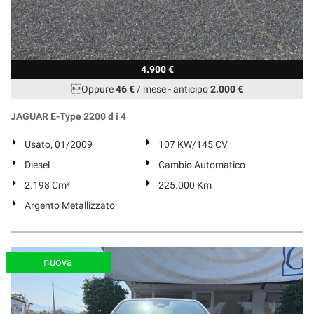
4.900 €
Oppure
46 €
/ mese
-
anticipo
2.000 €
JAGUAR E-Type 2200 d i 4
Usato, 01/2009
107 KW/145 CV
Diesel
Cambio Automatico
2.198 Cm³
225.000 Km
Argento Metallizzato
nuova