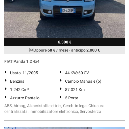
6.300 €
Oppure
68 €
/ mese
-
anticipo
2.000 €
FIAT Panda 1.2 4x4
Usato, 11/2005
44 KW/60 CV
Benzina
Cambio Manuale (5)
1.242 Cm³
87.021 Km
Azzurro Pastello
5 Porte
ABS, Airbag, Alzacristalli elettrici, Cerchi in lega, Chiusura
centralizzata, Immobilizzatore elettronico, Servosterzo