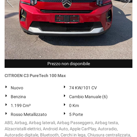
Prezzo non disponibile
CITROEN C3 PureTech 100 Max
Nuovo
74 KW/101 CV
Benzina
Cambio Manuale (6)
1.199 Cm³
0 Km
Rosso Metallizzato
5 Porte
ABS, Airbag, Airbag laterali, Airbag Passeggero, Airbag testa,
Alzacristalli elettrici, Android Auto, Apple CarPlay, Autoradio,
Autoradio digitale, Bluetooth, Cerchi in lega, Chiusura centralizzata,