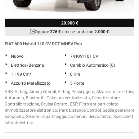
20.900 €
Oppure
276 €
/ mese
-
anticipo
2.000 €
FIAT 600 Hybrid 110 CV DCT MHEV Pop
Nuovo
74 KW/101 CV
Elettrica/Benzina
Cambio Automatico (6)
1.199 Cm³
0 Km
Azzurro Metallizzato
5 Porte
ABS, Airbag, Airbag laterali, Airbag Passeggero, Alzacristalli elettrici,
Autoradio, Bluetooth, Chiusura centralizzata, Climatizzatore,
Controllo trazione, Cruise Control, ESP, Filtro antiparticolato,
Immobilizzatore elettronico, Park Distance Control, Sedile posteriore
sdoppiato, Sensori di parcheggio posteriori, Servosterzo, Specchietti
laterali elettrici