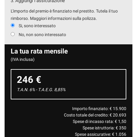
3.
Aggiungi l'assicurazione
L'importo del premio è finanziato nel prestito. Tutela il tuo
rimborso. Maggiori informazioni sulla polizza.
Si, sono interessato
No, non sono interessato
La tua rata mensile
(IVA inclusa)
246 €
T.A.N. 6% - T.A.E.G.
8,85
%
Importo finanziato: €
15.900
Costo totale del credito: €
20.693
Spese di incasso rata: €
1,50
Spese istruttoria: €
350
Spese assicurative: €
1.056