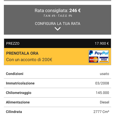
Rata consigliata:
246 €
T.A.N. 6% - T.A.E.G.
9%
CONFIGURA LA TUA RATA
PREZZO
17.900 €
PRENOTALA ORA
Con un acconto di 200€
Condizioni
usato
Immatricolazione
03/2008
Chilometraggio
145.000
Alimentazione
Diesel
Cilindrata
2777 Cm³