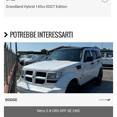
Grandland Hybrid 145cv EDCT Edition
Y
POTREBBE INTERESSARTI
DODGE
Nitro 2.8 CRD DPF SE 2WD