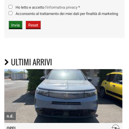
Ho letto e accetto
l'informativa privacy
*
Acconsento al trattamento dei miei dati per finalità di marketing
ULTIMI ARRIVI
n.d.
n
OPEL