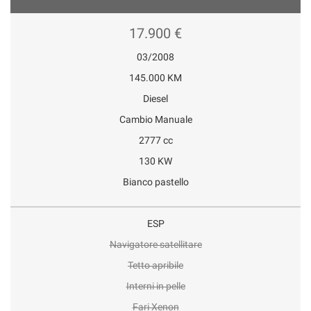
17.900 €
03/2008
145.000 KM
Diesel
Cambio Manuale
2777 cc
130 KW
Bianco pastello
ESP
Navigatore satellitare
Tetto apribile
Interni in pelle
Fari Xenon