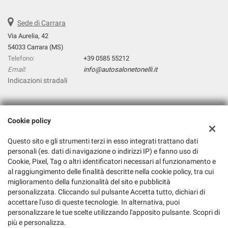
Sede di Carrara
Via Aurelia, 42
54033 Carrara (MS)
Telefono:
+39 0585 55212
Email:
info@autosalonetonelli.it
Indicazioni stradali
Dati fiscali:
Cookie policy
Autosalone Tonelli Srl
Via Aurelia, 42, Carrara (MS)
Questo sito e gli strumenti terzi in esso integrati trattano dati
C.F/P.IVA:
01326240452
personali (es. dati di navigazione o indirizzi IP) e fanno uso di
Cookie, Pixel, Tag o altri identificatori necessari al funzionamento e
Registro delle imprese:
MS
al raggiungimento delle finalità descritte nella cookie policy, tra cui
miglioramento della funzionalità del sito e pubblicità
personalizzata. Cliccando sul pulsante Accetta tutto, dichiari di
accettare l'uso di queste tecnologie. In alternativa, puoi
personalizzare le tue scelte utilizzando l'apposito pulsante. Scopri di
più e personalizza.