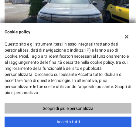
Cookie policy
n.d.
n
Questo sito e gli strumenti terzi in esso integrati trattano dati
personali (es. dati di navigazione o indirizzi IP) e fanno uso di
OPEL
Cookie, Pixel, Tag o altri identificatori necessari al funzionamento e
al raggiungimento delle finalità descritte nella cookie policy, tra cui
Grandland Hybrid 145cv EDCT Edition
Y
miglioramento della funzionalità del sito e pubblicità
personalizzata. Cliccando sul pulsante Accetta tutto, dichiari di
accettare l'uso di queste tecnologie. In alternativa, puoi
personalizzare le tue scelte utilizzando l'apposito pulsante. Scopri di
POTREBBE INTERESSARTI
più e personalizza.
Scopri di più e personalizza
Chiama
Contatta un consulente
Accetta tutti