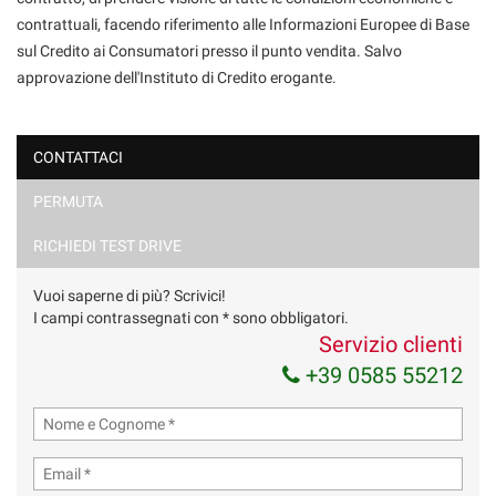
contrattuali, facendo riferimento alle Informazioni Europee di Base
sul Credito ai Consumatori presso il punto vendita. Salvo
approvazione dell'Instituto di Credito erogante.
CONTATTACI
PERMUTA
Ho letto e accetto
l'informativa privacy
*
Acconsento al trattamento dei miei dati per finalità di
RICHIEDI TEST DRIVE
marketing
Vuoi saperne di più? Scrivici!
Invia la tua richiesta
I campi contrassegnati con * sono obbligatori.
Servizio clienti
+39 0585 55212