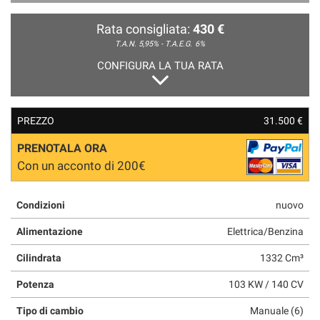
Rata consigliata:
430 €
T.A.N. 5,95% - T.A.E.G.
6%
CONFIGURA LA TUA RATA
PREZZO
31.500 €
PRENOTALA ORA
Con un acconto di 200€
Condizioni
nuovo
Alimentazione
Elettrica/Benzina
Cilindrata
1332 Cm³
Potenza
103 KW / 140 CV
Tipo di cambio
Manuale (6)