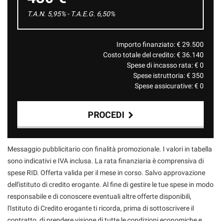
T.A.N. 5,95% - T.A.E.G.
6,50
%
Importo finanziato: €
29.500
Costo totale del credito: €
36.140
Spese di incasso rata: €
0
Spese istruttoria: €
350
Spese assicurative: €
0
PROCEDI
Contattaci
Messaggio pubblicitario con finalità promozionale. I valori in tabella
sono indicativi e IVA inclusa. La rata finanziaria è comprensiva di
spese RID. Offerta valida per il mese in corso. Salvo approvazione
dell'istituto di credito erogante. Al fine di gestire le tue spese in modo
responsabile e di conoscere eventuali altre offerte disponibili,
l'Istituto di Credito erogante ti ricorda, prima di sottoscrivere il
contratto, di prendere visione di tutte le condizioni economiche e