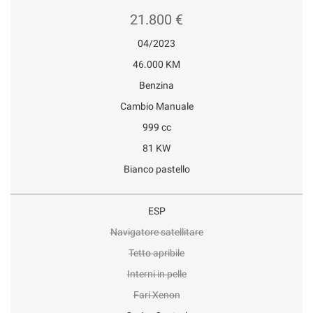
21.800 €
04/2023
46.000 KM
Benzina
Cambio Manuale
999 cc
81 KW
Bianco pastello
ESP
Navigatore satellitare
Tetto apribile
Interni in pelle
Fari Xenon