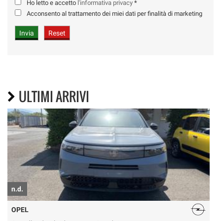
Ho letto e accetto
l'informativa privacy
*
Acconsento al trattamento dei miei dati per finalità di marketing
ULTIMI ARRIVI
n.d.
n
OPEL