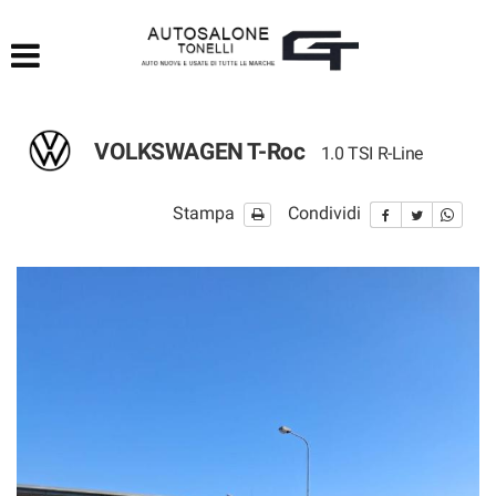
HOME
LISTA VEICOLI
VOLKSWAGEN T-Roc
1.0 TSI R-Line
ACQUISTIAMO USATO
Stampa
Condividi
ASSISTENZA
CONTATTI