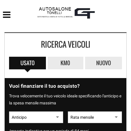
HOME
LISTA VEICOLI
RICERCA VEICOLI
ACQUISTIAMO USATO
ASSISTENZA
USATO
KM0
NUOVO
CONTATTI
Vuoi finanziare il tuo acquisto?
Trova velocemente il tuo veicolo ideale specificando l'anticipo e
la spesa mensile massima