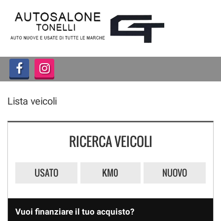
HOME
LISTA VEICOLI
ACQUISTIAMO USATO
Lista veicoli
ASSISTENZA
CONTATTI
RICERCA VEICOLI
USATO
KM0
NUOVO
Vuoi finanziare il tuo acquisto?