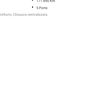
171.890 Km
5 Porte
, Antifurto, Chiusura centralizzata