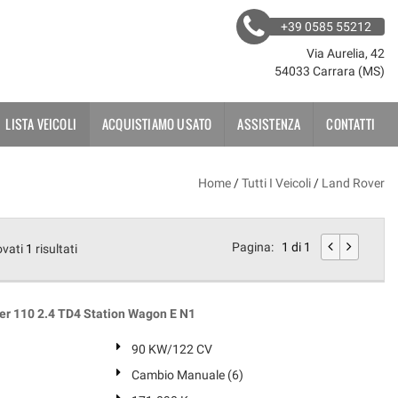
+39 0585 55212
Via Aurelia, 42
54033 Carrara (MS)
LISTA VEICOLI
ACQUISTIAMO USATO
ASSISTENZA
CONTATTI
Home
/
Tutti I Veicoli
/
Land Rover
Pagina:
1 di 1
ovati
1
risultati
r 110 2.4 TD4 Station Wagon E N1
90 KW/122 CV
Cambio Manuale (6)