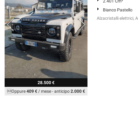
2.401 Cm³
Bianco Pastello
Alzacristalli elettrici
28.500 €
Oppure
409 €
/ mese
-
anticipo
2.000 €