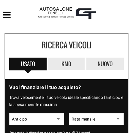
HOME
LISTA VEICOLI
RICERCA VEICOLI
ACQUISTIAMO USATO
ASSISTENZA
USATO
KM0
NUOVO
CONTATTI
Vuoi finanziare il tuo acquisto?
Trova velocemente il tuo veicolo ideale specificando l'anticipo e
la spesa mensile massima