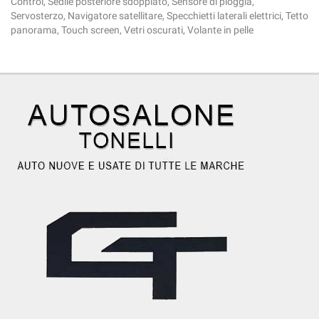
Control, Sedile posteriore sdoppiato, Sensore di pioggia,
Servosterzo, Navigatore satellitare, Specchietti laterali elettrici, Tetto
panorama, Touch screen, Vetri oscurati, Volante in pelle