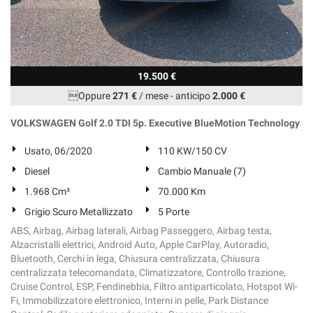
19.500 €
Oppure
271 €
/ mese
-
anticipo
2.000 €
VOLKSWAGEN Golf 2.0 TDI 5p. Executive BlueMotion Technology
Usato, 06/2020
110 KW/150 CV
Diesel
Cambio Manuale (7)
1.968 Cm³
70.000 Km
Grigio Scuro Metallizzato
5 Porte
ABS, Airbag, Airbag laterali, Airbag Passeggero, Airbag testa,
Alzacristalli elettrici, Android Auto, Apple CarPlay, Autoradio,
Bluetooth, Cerchi in lega, Chiusura centralizzata, Chiusura
centralizzata telecomandata, Climatizzatore, Controllo trazione,
Cruise Control, ESP, Fendinebbia, Filtro antiparticolato, Hotspot Wi-
Fi, Immobilizzatore elettronico, Interni in pelle, Park Distance