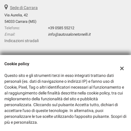
Sede di Carrara
Via Aurelia, 42
54033 Carrara (MS)
Telefono:
+39 0585 55212
Email:
info@autosalonetonelli.it
Indicazioni stradali
Dati fiscali:
Cookie policy
Autosalone Tonelli Srl
Via Aurelia, 42, Carrara (MS)
Questo sito e gli strumenti terzi in esso integrati trattano dati
C.F/P.IVA:
01326240452
personali (es. dati di navigazione o indirizzi IP) e fanno uso di
Registro delle imprese:
Cookie, Pixel, Tag o altri identificatori necessari al funzionamento e
MS
al raggiungimento delle finalità descritte nella cookie policy, tra cui
miglioramento della funzionalità del sito e pubblicità
personalizzata. Cliccando sul pulsante Accetta tutto, dichiari di
accettare l'uso di queste tecnologie. In alternativa, puoi
personalizzare le tue scelte utilizzando l'apposito pulsante. Scopri di
più e personalizza.