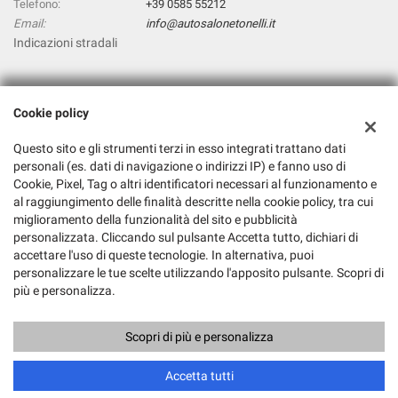
Telefono:
+39 0585 55212
Email:
info@autosalonetonelli.it
Indicazioni stradali
Dati fiscali:
Cookie policy
Autosalone Tonelli Srl
Via Aurelia, 42, Carrara (MS)
Questo sito e gli strumenti terzi in esso integrati trattano dati
C.F/P.IVA:
01326240452
personali (es. dati di navigazione o indirizzi IP) e fanno uso di
Registro delle imprese:
Cookie, Pixel, Tag o altri identificatori necessari al funzionamento e
MS
al raggiungimento delle finalità descritte nella cookie policy, tra cui
miglioramento della funzionalità del sito e pubblicità
personalizzata. Cliccando sul pulsante Accetta tutto, dichiari di
accettare l'uso di queste tecnologie. In alternativa, puoi
personalizzare le tue scelte utilizzando l'apposito pulsante. Scopri di
più e personalizza.
Scopri di più e personalizza
Copyright © 2026 GestionaleAuto.com S.r.l., Tutti i diritti riservati -
Leggi l'informativa sulla privacy
-
Cookie Policy
Sito creato da:
GestionaleAuto.com
Accetta tutti