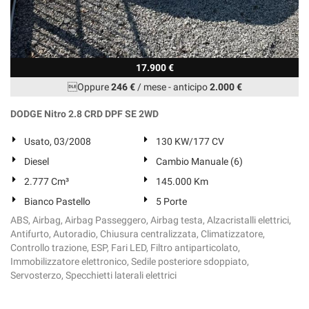
17.900 €
Oppure
246 €
/ mese
-
anticipo
2.000 €
DODGE Nitro 2.8 CRD DPF SE 2WD
Usato, 03/2008
130 KW/177 CV
Diesel
Cambio Manuale (6)
2.777 Cm³
145.000 Km
Bianco Pastello
5 Porte
ABS, Airbag, Airbag Passeggero, Airbag testa, Alzacristalli elettrici,
Antifurto, Autoradio, Chiusura centralizzata, Climatizzatore,
Controllo trazione, ESP, Fari LED, Filtro antiparticolato,
Immobilizzatore elettronico, Sedile posteriore sdoppiato,
Servosterzo, Specchietti laterali elettrici