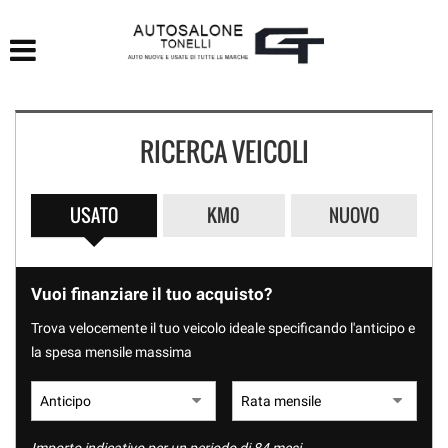
HOME
LISTA VEICOLI
RICERCA VEICOLI
ACQUISTIAMO USATO
ASSISTENZA
USATO
KM0
NUOVO
CONTATTI
Vuoi finanziare il tuo acquisto?
Trova velocemente il tuo veicolo ideale specificando l'anticipo e
la spesa mensile massima