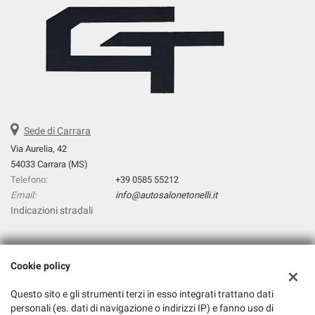
Sede di Carrara
Via Aurelia, 42
54033 Carrara (MS)
Telefono:
+39 0585 55212
Email:
info@autosalonetonelli.it
Indicazioni stradali
Dati fiscali:
Cookie policy
Autosalone Tonelli Srl
Via Aurelia, 42, Carrara (MS)
Questo sito e gli strumenti terzi in esso integrati trattano dati
C.F/P.IVA:
01326240452
personali (es. dati di navigazione o indirizzi IP) e fanno uso di