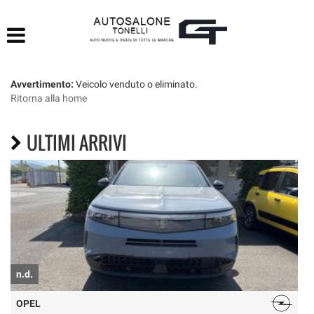
HOME
LISTA VEICOLI
Avvertimento:
Veicolo venduto o eliminato.
Ritorna alla home
ACQUISTIAMO USATO
ULTIMI ARRIVI
ASSISTENZA
CONTATTI
n.d.
n
OPEL