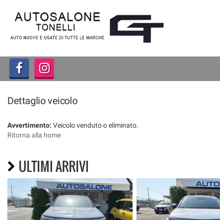
HOME
LISTA VEICOLI
ACQUISTIAMO USATO
Dettaglio veicolo
ASSISTENZA
Avvertimento:
Veicolo venduto o eliminato.
CONTATTI
Ritorna alla home
ULTIMI ARRIVI