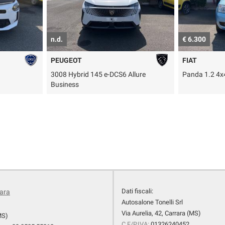
n.d.
€ 6.300
PEUGEOT
FIAT
3008 Hybrid 145 e-DCS6 Allure
Panda 1.2 4x
Business
Dati fiscali:
rara
Autosalone Tonelli Srl
Via Aurelia, 42, Carrara (MS)
MS)
C.F/P.IVA:
01326240452