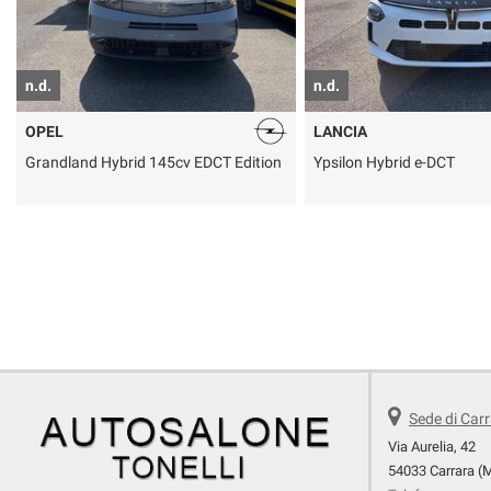
n.d.
n.d.
OPEL
LANCIA
Grandland Hybrid 145cv EDCT Edition
Ypsilon Hybrid e-DCT
Sede di Car
Via Aurelia, 42
54033 Carrara (