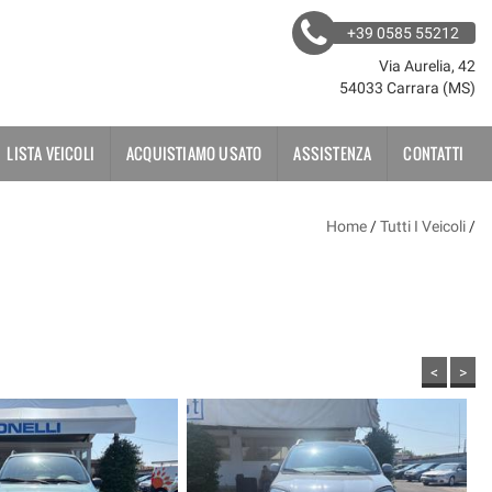
+39 0585 55212
Via Aurelia, 42
54033 Carrara (MS)
LISTA VEICOLI
ACQUISTIAMO USATO
ASSISTENZA
CONTATTI
Home
/
Tutti I Veicoli
/
<
>