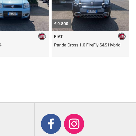
€ 9.800
n
FIAT
4
Panda Cross 1.0 FireFly S&S Hybrid