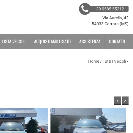
+39 0585 55212
Via Aurelia, 42
54033 Carrara (MS)
LISTA VEICOLI
ACQUISTIAMO USATO
ASSISTENZA
CONTATTI
Home
/
Tutti I Veicoli
/
<
>