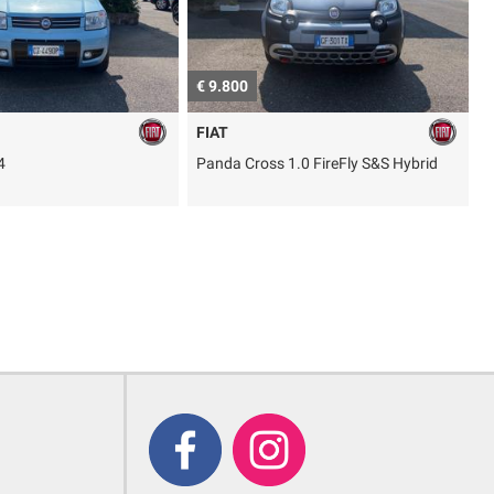
n.d.
n
CITROEN
.0 FireFly S&S Hybrid
C3 PureTech 100 Max
G
I