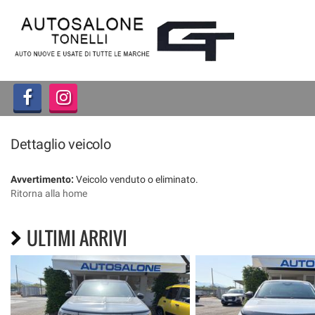
HOME
LISTA VEICOLI
ACQUISTIAMO USATO
Dettaglio veicolo
ASSISTENZA
Avvertimento:
Veicolo venduto o eliminato.
CONTATTI
Ritorna alla home
ULTIMI ARRIVI