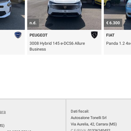
€ 6.300
€ 9.800
FIAT
FIAT
llure
Panda 1.2 4x4
Panda Cross 1
Dati fiscali:
rara
Autosalone Tonelli Srl
Via Aurelia, 42, Carrara (MS)
MS)
C.F/P.IVA:
01326240452