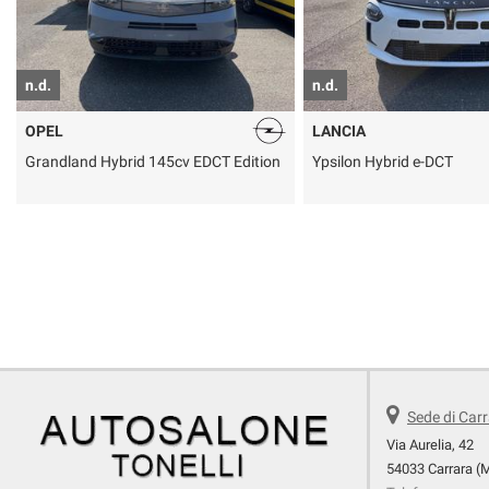
n.d.
n.d.
LANCIA
PEUGEOT
Ypsilon Hybrid e-DCT
3008 Hybrid 145 e-DCS6 A
Business
Sede di Car
Via Aurelia, 42
54033 Carrara (