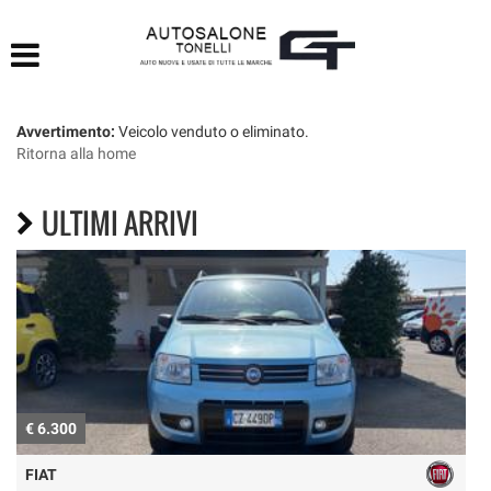
HOME
LISTA VEICOLI
Avvertimento:
Veicolo venduto o eliminato.
Ritorna alla home
ACQUISTIAMO USATO
ULTIMI ARRIVI
ASSISTENZA
CONTATTI
€ 6.300
€
FIAT