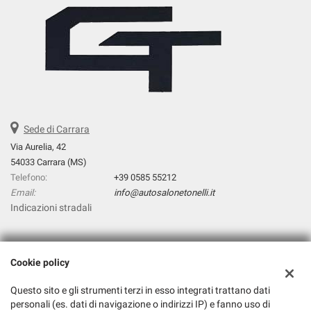
Sede di Carrara
Via Aurelia, 42
54033 Carrara (MS)
Telefono:
+39 0585 55212
Email:
info@autosalonetonelli.it
Indicazioni stradali
Dati fiscali:
Cookie policy
Autosalone Tonelli Srl
Via Aurelia, 42, Carrara (MS)
Questo sito e gli strumenti terzi in esso integrati trattano dati
C.F/P.IVA:
01326240452
personali (es. dati di navigazione o indirizzi IP) e fanno uso di